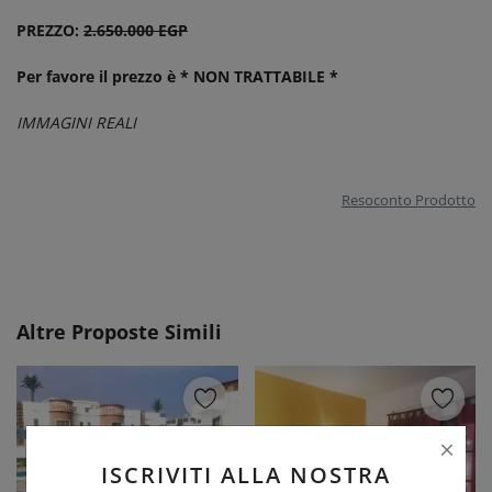
PREZZO:
2.650.000 EGP
Per favore il prezzo è * NON TRATTABILE *
IMMAGINI REALI
Resoconto Prodotto
Altre Proposte Simili
ISCRIVITI ALLA NOSTRA