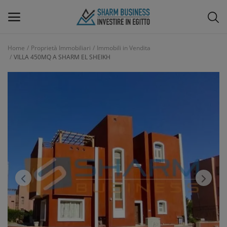
Home
Proprietà Immobiliari
Immobili in Vendita
VILLA 450MQ A SHARM EL SHEIKH
Menu Principale
Categorie
Home
Lista dei desideri
Blog
Design di Interni e Arredamenti
Contatti