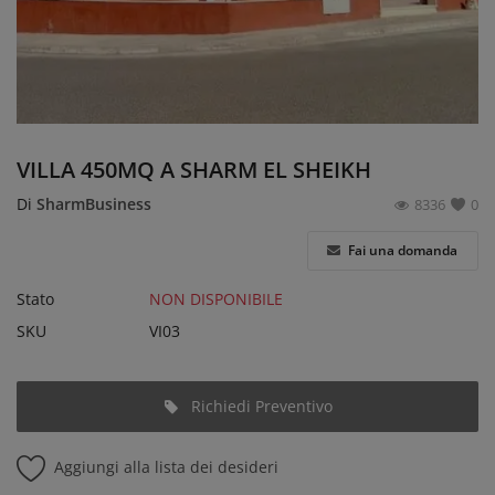
Accedi
Registrati
Italiano
EUR (€)
VILLA 450MQ A SHARM EL SHEIKH
Di
SharmBusiness
8336
0
Fai una domanda
Stato
NON DISPONIBILE
SKU
VI03
Richiedi Preventivo
Aggiungi alla lista dei desideri