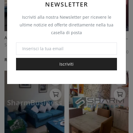
NEWSLETTER
Iscriviti alla nostra Newsletter per ricevere le
ultime notizie ed offerte direttamente nella tua
casella di posta
APPARTAMENTO 100 MQ PALM VALLEY
APPARTAMENTO 60 MQ DELTA SHARM
SharmBusiness
SharmBusiness
0
0
Richiedi Preventivo
Richiedi Preventivo
Iscriviti