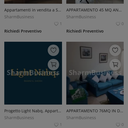
Accedi
Appartamenti in vendita a Sharm el-Sheikh: nuove costruzioni, varie metrature.
APPARTAMENTO 45 MQ ANTALIA (TURCHIA)
Registrati
SharmBusiness
SharmBusiness
1
0
Italiano
EUR (€)
Richiedi Preventivo
Richiedi Preventivo
Progetto Light Nabq, Appartamenti
APPARTAMENTO 76MQ IN DELTA SHARM
SharmBusiness
SharmBusiness
1
0