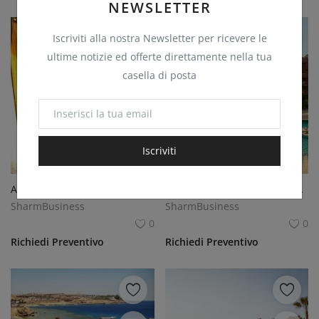
NEWSLETTER
Iscriviti alla nostra Newsletter per ricevere le
ultime notizie ed offerte direttamente nella tua
casella di posta
Iscriviti
APPARTAMENTO 155 MQ NABQ
APPARTAMENTO 80 MQ NABQ
SharmBusiness
SharmBusiness
0
0
Richiedi Preventivo
Richiedi Preventivo