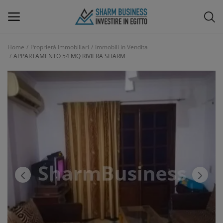
Home
Proprietà Immobiliari
Immobili in Vendita
APPARTAMENTO 54 MQ RIVIERA SHARM
Menu Principale
Categorie
Home
Lista dei desideri
Blog
Design di Interni e Arredamenti
Contatti