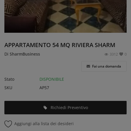
Accedi
Registrati
Italiano
EUR (€)
APPARTAMENTO 54 MQ RIVIERA SHARM
Di
SharmBusiness
3312
0
Fai una domanda
Stato
DISPONIBILE
SKU
AP57
Richiedi Preventivo
Aggiungi alla lista dei desideri