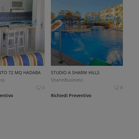
TO 72 MQ HADABA
STUDIO A SHARM HILLS
ss
SharmBusiness
0
0
ventivo
Richiedi Preventivo