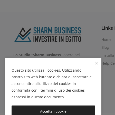
Links 
Home
Blog
Lo Studio “Sharm Business”
opera nel
Installa
campo Aziendale assistendo gli Investitori
Help Ce
e/o le Imprese, in tutte le fasi dell'
Questo sito utilizza i cookies. Utilizzando il
Investimento nel Territorio Egiziano,
nostro sito web l'utente dichiara di accettare e
Coprendo a
360°
ogni tipologia di
acconsentire all’utilizzo dei cookies in
supporto:
Legale, Commerciale,
conformità con i termini di uso dei cookies
Marketing, Amministrativo e Logistico.
espressi in questo documento.
Accetta i cookie