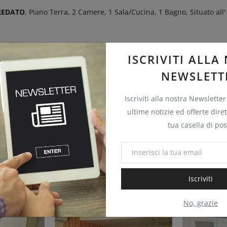
REDATO
, Piano Terra, 2 Camere, 1 Sala/Cucina, 1 Bagno, Situato all
gozi nelle Vicinanze. Ottimo per Investimento
ISCRIVITI ALLA
NEWSLETT
Iscriviti alla nostra Newsletter
ultime notizie ed offerte dir
tua casella di pos
Iscriviti
No, grazie