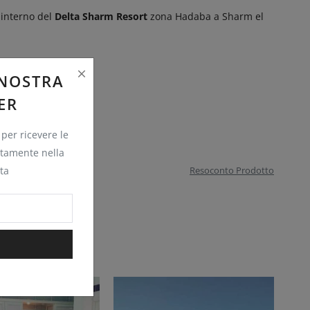
' interno del
Delta Sharm Resort
zona Hadaba a Sharm el
 NOSTRA
ER
 per ricevere le
ettamente nella
ta
Resoconto Prodotto